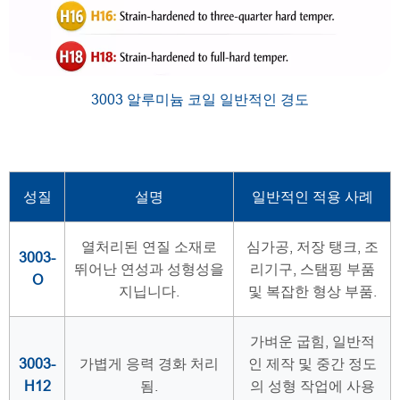
3003 알루미늄 코일 일반적인 경도
성질
설명
일반적인 적용 사례
열처리된 연질 소재로
심가공, 저장 탱크, 조
3003-
뛰어난 연성과 성형성을
리기구, 스탬핑 부품
O
지닙니다.
및 복잡한 형상 부품.
가벼운 굽힘, 일반적
3003-
가볍게 응력 경화 처리
인 제작 및 중간 정도
H12
됨.
의 성형 작업에 사용