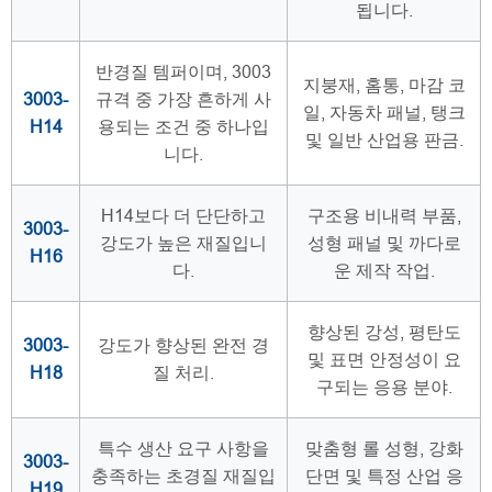
됩니다.
반경질 템퍼이며, 3003
지붕재, 홈통, 마감 코
3003-
규격 중 가장 흔하게 사
일, 자동차 패널, 탱크
H14
용되는 조건 중 하나입
및 일반 산업용 판금.
니다.
H14보다 더 단단하고
구조용 비내력 부품,
3003-
강도가 높은 재질입니
성형 패널 및 까다로
H16
다.
운 제작 작업.
향상된 강성, 평탄도
3003-
강도가 향상된 완전 경
및 표면 안정성이 요
H18
질 처리.
구되는 응용 분야.
특수 생산 요구 사항을
맞춤형 롤 성형, 강화
3003-
충족하는 초경질 재질입
단면 및 특정 산업 응
H19