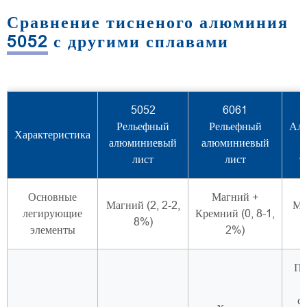
Сравнение тисненого алюминия
5052 с другими сплавами
5052
6061
Рельефный
Рельефный
Ал
Характеристика
алюминиевый
алюминиевый
лист
лист
т
Основные
Магний +
Магний (2, 2-2,
Ма
легирующие
Кремний (0, 8-1,
8%)
элементы
2%)
Пр
с