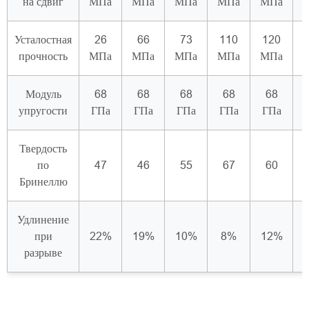
на сдвиг
МПа
МПа
МПа
МПа
МПа
Усталостная
26
66
73
110
120
прочность
МПа
МПа
МПа
МПа
МПа
Модуль
68
68
68
68
68
упругости
ГПа
ГПа
ГПа
ГПа
ГПа
Твердость
по
47
46
55
67
60
Бринеллю
Удлинение
при
22%
19%
10%
8%
12%
разрыве