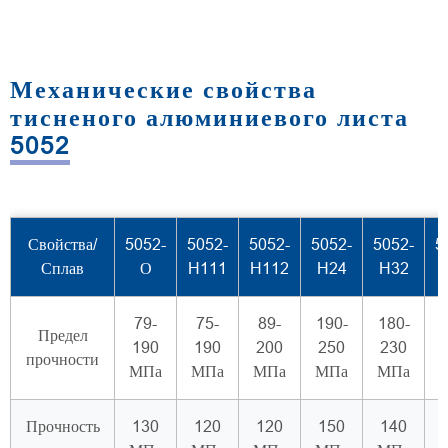
Механические свойства
тисненого алюминиевого листа
5052
Свойства/
5052-
5052-
5052-
5052-
5052-
5
Сплав
О
H111
H112
H24
H32
79-
75-
89-
190-
180-
2
Предел
190
190
200
250
230
прочности
МПа
МПа
МПа
МПа
МПа
Прочность
130
120
120
150
140