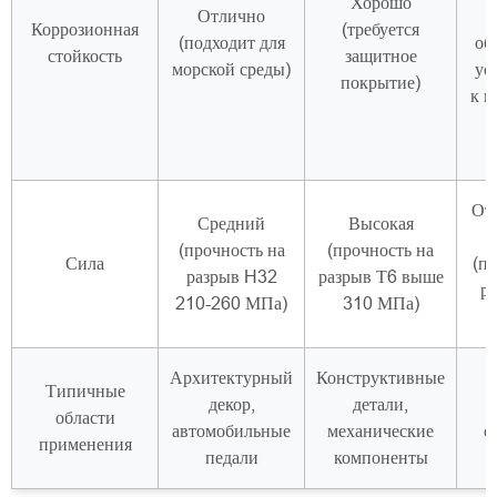
Хорошо
Отлично
Коррозионная
(требуется
(подходит для
об
стойкость
защитное
морской среды)
ус
покрытие)
к в
От
Средний
Высокая
(прочность на
(прочность на
Сила
(п
разрыв H32
разрыв Т6 выше
р
210-260 МПа)
310 МПа)
Архитектурный
Конструктивные
Типичные
декор,
детали,
области
автомобильные
механические
с
применения
педали
компоненты
д