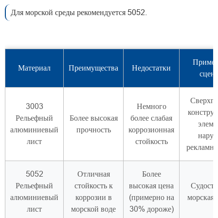
Для морской среды рекомендуется 5052.
Приме
Материал
Преимущества
Недостатки
сцен
Сверхп
3003
Немного
констру
Рельефный
Более высокая
более слабая
элеме
алюминиевый
прочность
коррозионная
нару
лист
стойкость
рекламн
5052
Отличная
Более
Рельефный
стойкость к
высокая цена
Судостр
алюминиевый
коррозии в
(примерно на
морская 
лист
морской воде
30% дороже)