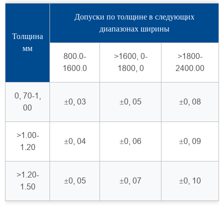
Допуски по толщине в следующих
диапазонах ширины
Толщина
мм
800.0-
>1600, 0-
>1800-
1600.0
1800, 0
2400.00
0, 70-1,
±0, 03
±0, 05
±0, 08
00
>1.00-
±0, 04
±0, 06
±0, 09
1.20
>1.20-
±0, 05
±0, 07
±0, 10
1.50