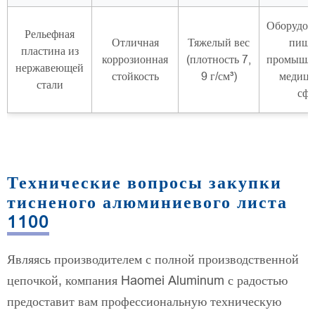
Оборудов
Рельефная
Отличная
Тяжелый вес
пище
пластина из
коррозионная
(плотность 7,
промышле
нержавеющей
стойкость
9 г/см³)
медици
стали
сфе
Технические вопросы закупки
тисненого алюминиевого листа
1100
Являясь производителем с полной производственной
цепочкой, компания Haomei Aluminum с радостью
предоставит вам профессиональную техническую