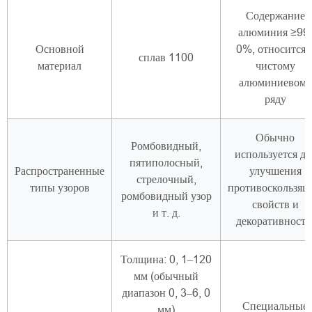
Содержание
алюминия ≥99,
Основной
0%, относится 
сплав 1100
материал
чистому
алюминиевому
ряду
Обычно
Ромбовидный,
используется дл
пятиполосный,
Распространенные
улучшения
стрелочный,
типы узоров
противоскользящ
ромбовидный узор
свойств и
и т. д.
декоративности
Толщина: 0, 1–120
мм (обычный
диапазон 0, 3–6, 0
Специальные
мм)