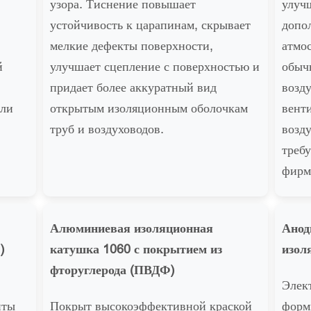
узора. Тиснение повышает
улуч
устойчивость к царапинам, скрывает
допо
мелкие дефекты поверхности,
атмо
й
улучшает сцепление с поверхностью и
обыч
придает более аккуратный вид
возд
или
открытым изоляционным оболочкам
вент
труб и воздуховодов.
возду
треб
фирм
Алюминиевая изоляционная
Анод
)
катушка 1060 с покрытием из
изол
фторуглерода (ПВДФ)
Элек
нты
Покрыт высокоэффективной краской
форм