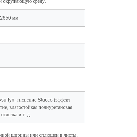
 и окружающую среду.
 2650 мм
surlyn, тиснение Stucco (эффект
тие, влагостойкая полиуретановая
тделка и т. д.
ичной ширины или сплющен в листы.