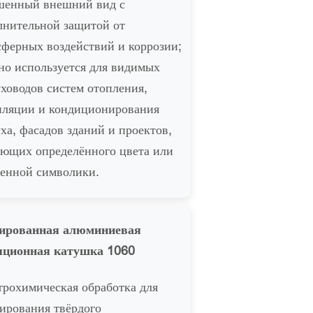
шенный внешний вид с
лнительной защитой от
сферных воздействий и коррозии;
но используется для видимых
уховодов систем отопления,
иляции и кондиционирования
ха, фасадов зданий и проектов,
ующих определённого цвета или
енной символики.
ированная алюминиевая
яционная катушка 1060
трохимическая обработка для
ирования твёрдого