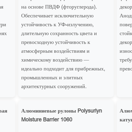
ая
на основе ПВДФ (фторуглерода).
деко
Обеспечивает исключительную
Анод
три
устойчивость к УФ-излучению,
пове
иях
длительную сохранность цвета и
стойк
превосходную устойчивость к
деко
атмосферным воздействиям и
изно
химическому воздействию —
требу
идеально подходит для прибрежных,
прев
промышленных и элитных
архитектурных сооружений.
вая
Алюминиевые рулоны Polysurlyn
Алюм
Moisture Barrier 1060
кату