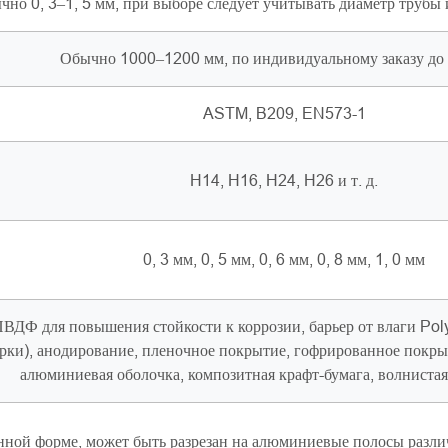
чно 0, 3–1, 5 мм, при выборе следует учитывать диаметр трубы
Обычно 1000–1200 мм, по индивидуальному заказу до
ASTM, B209, EN573-1
H14, H16, H24, H26 и т. д.
0, 3 мм, 0, 5 мм, 0, 6 мм, 0, 8 мм, 1, 0 мм
ДФ для повышения стойкости к коррозии, барьер от влаги Poly
рки), анодирование, пленочное покрытие, гофрированное покры
алюминиевая оболочка, композитная крафт-бумага, волнистая о
нной форме, может быть разрезан на алюминиевые полосы разл