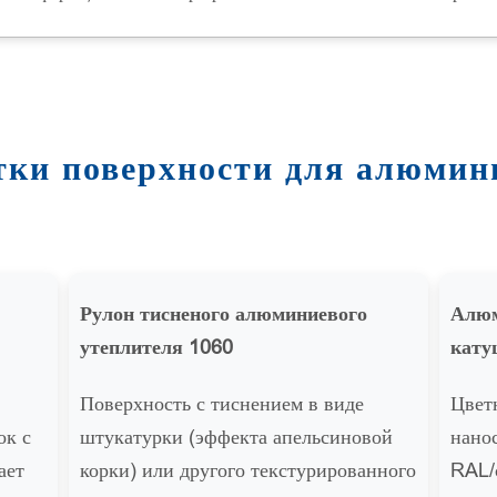
тки поверхности для алюмин
Рулон тисненого алюминиевого
Алюм
утеплителя 1060
кату
Поверхность с тиснением в виде
Цвет
ок с
штукатурки (эффекта апельсиновой
нано
ает
корки) или другого текстурированного
RAL/