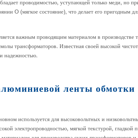
ладает проводимостью, уступающей только меди, но при
янии O (мягкое состояние), что делает его пригодным д
ляется важным проводящим материалом в производстве 
смолы трансформаторов. Известная своей высокой чистот
 и надежностью.
алюминиевой ленты обмотки
овном используется для высоковольтных и низковольтн
сокой электропроводностью, мягкой текстурой, гладкой 
ым материалом для производства сухих трансформаторов 