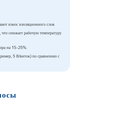
шают износ изоляционного слоя.
, что снижает рабочую температуру
тора на 15–25%.
имер, 5 В/виток) по сравнению с
лосы