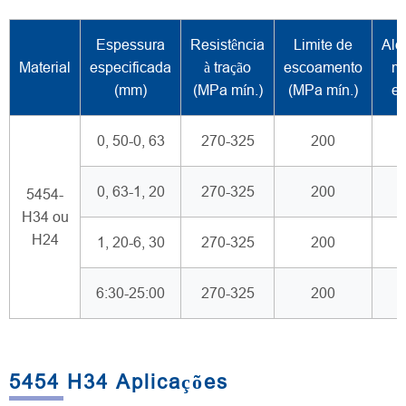
Espessura
Resistência
Limite de
Alo
Material
especificada
à tração
escoamento
mí
(mm)
(MPa mín.)
(MPa mín.)
e
0, 50-0, 63
270-325
200
0, 63-1, 20
270-325
200
5454-
H34 ou
H24
1, 20-6, 30
270-325
200
6:30-25:00
270-325
200
5454 H34 Aplicações