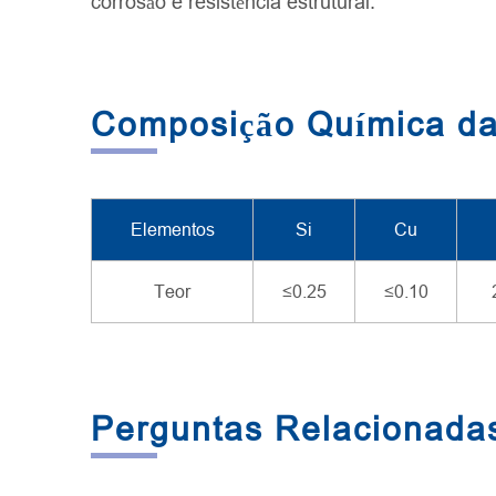
corrosão e resistência estrutural.
Composição Química da
Elementos
Si
Cu
Teor
≤0.25
≤0.10
Perguntas Relacionada