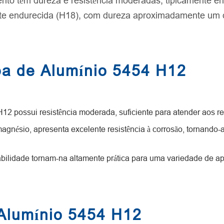
nto têm dureza e resistência moderadas, tipicamente e
e endurecida (H18), com dureza aproximadamente um qu
pa de Alumínio 5454 H12
12 possui resistência moderada, suficiente para atender aos req
magnésio, apresenta excelente resistência à corrosão, tornand
bilidade tornam-na altamente prática para uma variedade de ap
Alumínio 5454 H12