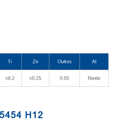
Ti
Zn
Outros
Al
≤0.2
≤0.25
0.05
Resto
 5454 H12