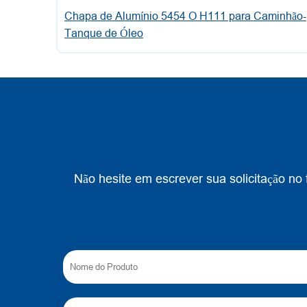
Chapa de Alumínio 5454 O H111 para Caminhão-
Tanque de Óleo
Não hesite em escrever sua solicitação n