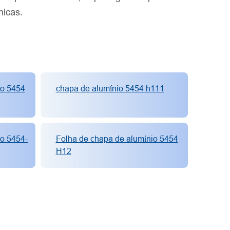
nicas.
io 5454
chapa de alumínio 5454 h111
io 5454-
Folha de chapa de alumínio 5454
H12