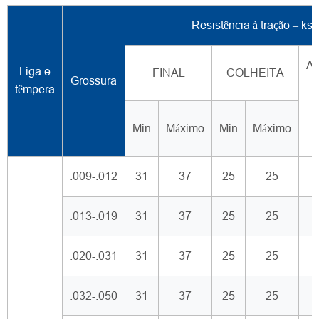
Resistência à tração – ksi
Al
Liga e
FINAL
COLHEITA
Grossura
têmpera
Min
Máximo
Min
Máximo
.009-.012
31
37
25
25
.013-.019
31
37
25
25
.020-.031
31
37
25
25
.032-.050
31
37
25
25