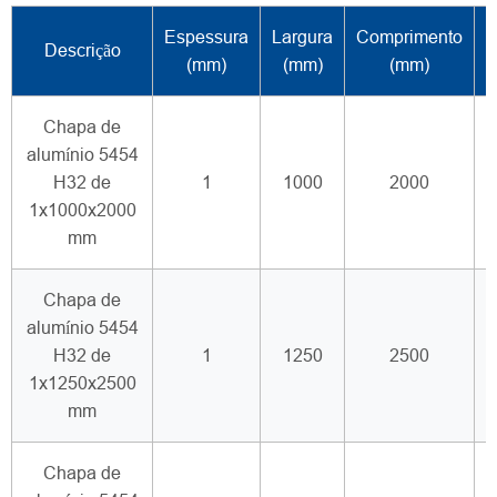
Espessura
Largura
Comprimento
Descrição
T
(mm)
(mm)
(mm)
Chapa de
alumínio 5454
H32 de
1
1000
2000
1x1000x2000
mm
Chapa de
alumínio 5454
H32 de
1
1250
2500
1x1250x2500
mm
Chapa de