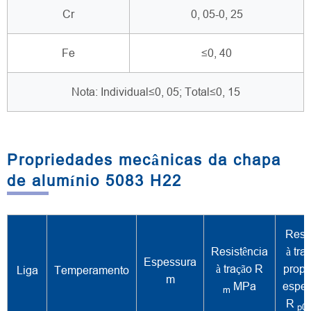
Cr
0, 05-0, 25
Fe
≤0, 40
Nota: Individual≤0, 05; Total≤0, 15
Propriedades mecânicas da chapa
de alumínio 5083 H22
Resi
Resistência
à tra
Espessura
à tração R
propo
Liga
Temperamento
m
MPa
espec
m
R
p0,