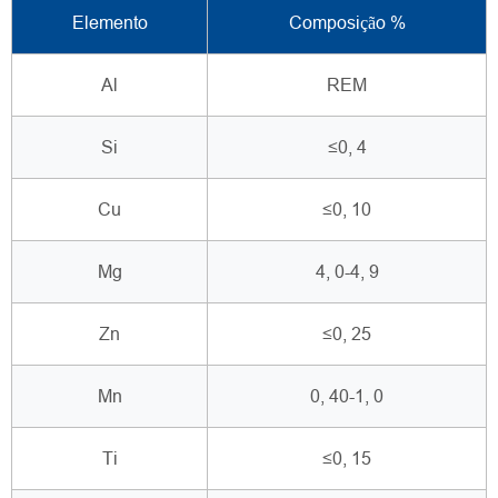
Elemento
Composição %
Al
REM
Si
≤0, 4
Cu
≤0, 10
Mg
4, 0-4, 9
Zn
≤0, 25
Mn
0, 40-1, 0
Ti
≤0, 15