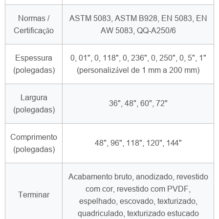
Normas /
ASTM 5083, ASTM B928, EN 5083, EN
Certificação
AW 5083, QQ-A250/6
Espessura
0, 01", 0, 118", 0, 236", 0, 250", 0, 5", 1"
(polegadas)
(personalizável de 1 mm a 200 mm)
Largura
36", 48", 60", 72"
(polegadas)
Comprimento
48", 96", 118", 120", 144"
(polegadas)
Acabamento bruto, anodizado, revestido
com cor, revestido com PVDF,
Terminar
espelhado, escovado, texturizado,
quadriculado, texturizado estucado