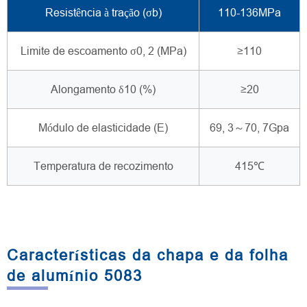
Resistência à tração (σb)
110-136MPa
Limite de escoamento σ0, 2 (MPa)
≥110
Alongamento δ10 (%)
≥20
Módulo de elasticidade (E)
69, 3～70, 7Gpa
Temperatura de recozimento
415℃
Características da chapa e da folha
de alumínio 5083