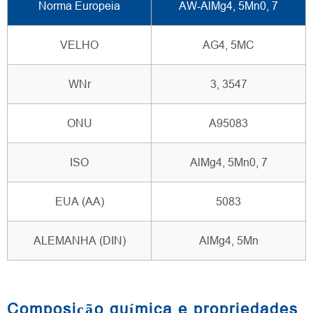
Norma Europeia
AW-AlMg4, 5Mn0, 7
VELHO
AG4, 5MC
WNr
3, 3547
ONU
A95083
ISO
AlMg4, 5Mn0, 7
EUA (AA)
5083
ALEMANHA (DIN)
AlMg4, 5Mn
Composição química e propriedades