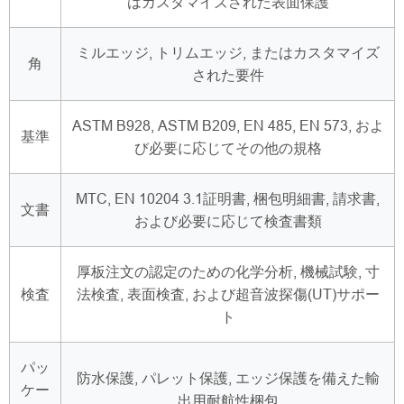
はカスタマイズされた表面保護
ミルエッジ, トリムエッジ, またはカスタマイズ
角
された要件
ASTM B928, ASTM B209, EN 485, EN 573, およ
基準
び必要に応じてその他の規格
MTC, EN 10204 3.1証明書, 梱包明細書, 請求書,
文書
および必要に応じて検査書類
厚板注文の認定のための化学分析, 機械試験, 寸
検査
法検査, 表面検査, および超音波探傷(UT)サポー
ト
パッ
防水保護, パレット保護, エッジ保護を備えた輸
ケー
出用耐航性梱包