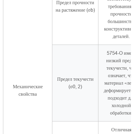
Предел прочности
требования
на растяжение (σb)
прочности
большинств
конструктивн
деталей.
5754-O имее
низкий преде
текучести, чт
означает, чт
Предел текучести
материал «лег
Механические
(σ0, 2)
деформируется
свойства
подходит дл
холодной
обработки.
Отличная