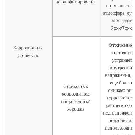
квалифицировано
промышленн
атмосфере, луч
чем серии
2xxx/7xxx.
Отожженно
Коррозионная
состояние
стойкость
устраняет
внутренние
напряжения, ч
еще больше
Стойкость к
снижает рис
коррозии под
коррозионно
напряжением:
растрескиван
хорошая
под напряжени
подходит дл
использования