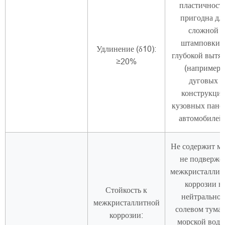
пластичность
пригодна дл
сложной
штамповки 
Удлинение (δ10):
глубокой вытя
≥20%
(например,
дуговых
конструкци
кузовных пане
автомобилей)
Не содержит ме
не подверже
межкристаллит
коррозии в
Стойкость к
нейтрально
межкристаллитной
солевом туман
коррозии:
морской воде