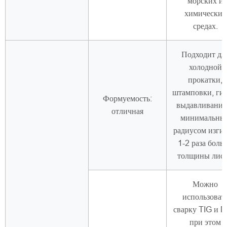
морских и
химических
средах.
Подходит дл
холодной
прокатки,
штамповки, гиб
Формуемость:
выдавливания,
отличная
минимальны
радиусом изгиб
1-2 раза боль
толщины лист
Можно
использоват
сварку TIG и M
при этом