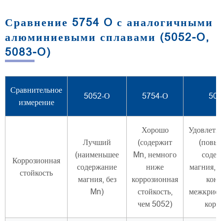
Сравнение 5754 O с аналогичными
алюминиевыми сплавами (5052-O,
5083-O)
Сравнительное
5052-О
5754-О
50
измерение
Хорошо
Удовлетв
Лучший
(содержит
(повы
(наименьшее
Mn, немного
соде
Коррозионная
содержание
ниже
магния, 
стойкость
магния, без
коррозионная
кон
Mn)
стойкость,
межкрис
чем 5052)
корр