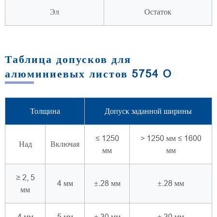
Эл
Остаток
Таблица допусков для
алюминиевых листов 5754 O
Толщина
Допуск заданной ширины
≤ 1250
> 1250 мм ≤ 1600
Над
Включая
мм
мм
≥ 2, 5
4 мм
±.28 мм
±.28 мм
мм
4 мм
5 мм
±.30 мм
±.30 мм