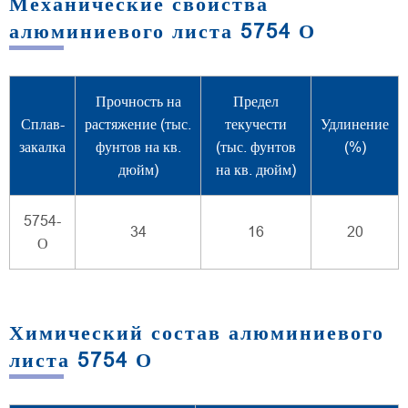
Механические свойства
алюминиевого листа 5754 О
Прочность на
Предел
Сплав-
растяжение (тыс.
текучести
Удлинение
закалка
фунтов на кв.
(тыс. фунтов
(%)
дюйм)
на кв. дюйм)
5754-
34
16
20
О
Химический состав алюминиевого
листа 5754 О