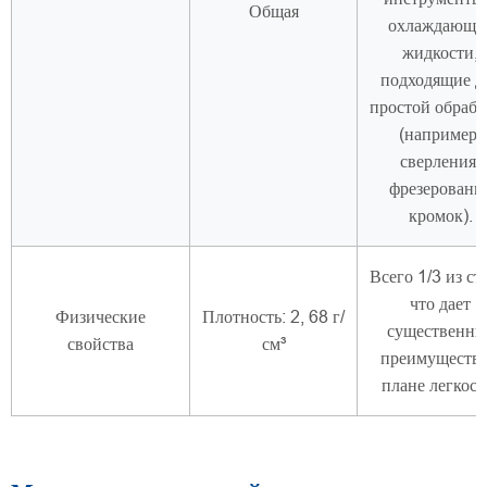
Общая
охлаждающи
жидкости,
подходящие д
простой обрабо
(например,
сверления,
фрезеровани
кромок).
Всего 1/3 из ст
что дает
Физические
Плотность: 2, 68 г/
существенны
свойства
см³
преимущества
плане легкост