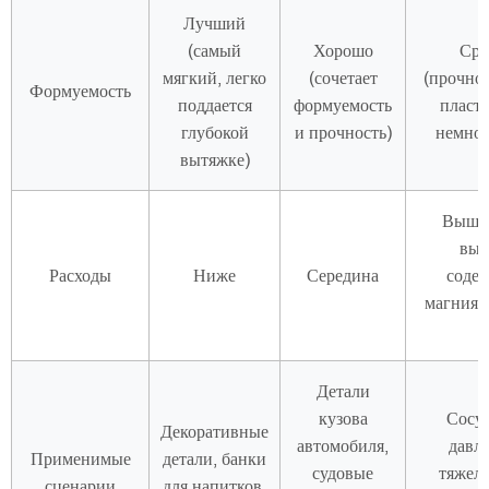
Лучший
(самый
Хорошо
Сре
мягкий, легко
(сочетает
(прочно
Формуемость
поддается
формуемость
пласт
глубокой
и прочность)
немног
вытяжке)
Выше 
выс
Расходы
Ниже
Середина
соде
магния,
C
Детали
кузова
Сосу
Декоративные
автомобиля,
давл
Применимые
детали, банки
судовые
тяжелы
сценарии
для напитков,