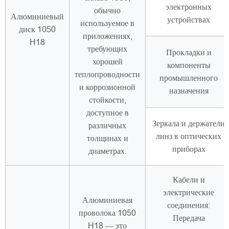
электронных
обычно
Алюминиевый
устройствах
используемое в
диск 1050
приложениях,
H18
требующих
Прокладки и
хорошей
компоненты
теплопроводности
промышленного
и коррозионной
назначения
стойкости,
доступное в
Зеркала и держатели
различных
линз в оптических
толщинах и
приборах
диаметрах.
Кабели и
электрические
Алюминиевая
соединения:
проволока 1050
Передача
H18 — это