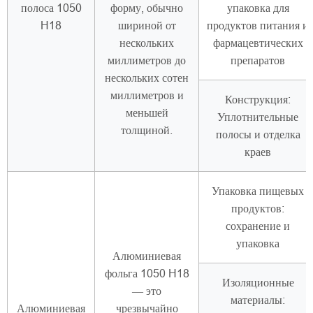
полоса 1050
форму, обычно
упаковка для
H18
шириной от
продуктов питания и
нескольких
фармацевтических
миллиметров до
препаратов
нескольких сотен
миллиметров и
Конструкция:
меньшей
Уплотнительные
толщиной.
полосы и отделка
краев
Упаковка пищевых
продуктов:
сохранение и
упаковка
Алюминиевая
фольга 1050 H18
Изоляционные
— это
материалы:
Алюминиевая
чрезвычайно