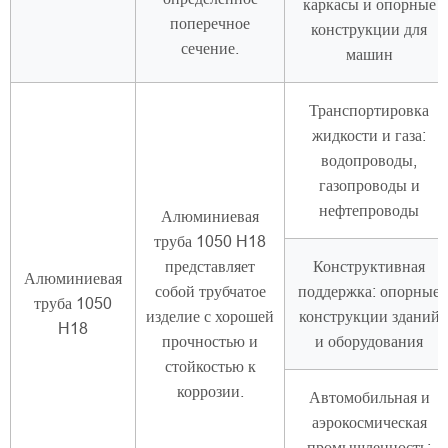
каркасы и опорные
поперечное
конструкции для
сечение.
машин
Транспортировка
жидкости и газа:
водопроводы,
газопроводы и
нефтепроводы
Алюминиевая
труба 1050 H18
представляет
Конструктивная
Алюминиевая
собой трубчатое
поддержка: опорные
труба 1050
изделие с хорошей
конструкции зданий
H18
прочностью и
и оборудования
стойкостью к
коррозии.
Автомобильная и
аэрокосмическая
промышленность: