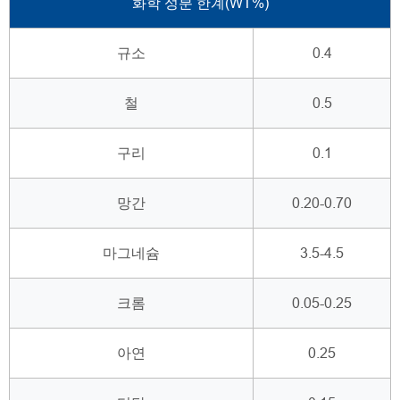
화학 성분 한계(WT%)
규소
0.4
철
0.5
구리
0.1
망간
0.20-0.70
마그네슘
3.5-4.5
크롬
0.05-0.25
아연
0.25