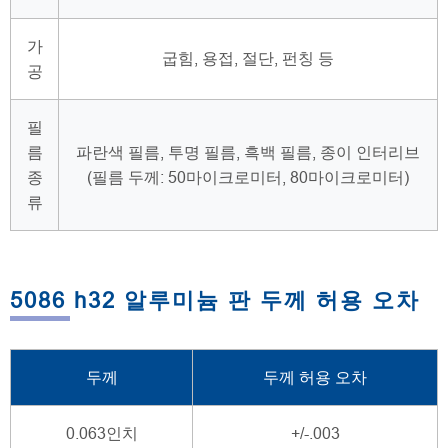
가
굽힘, 용접, 절단, 펀칭 등
공
필
름
파란색 필름, 투명 필름, 흑백 필름, 종이 인터리브
종
(필름 두께: 50마이크로미터, 80마이크로미터)
류
5086 h32 알루미늄 판 두께 허용 오차
두께
두께 허용 오차
0.063인치
+/-.003