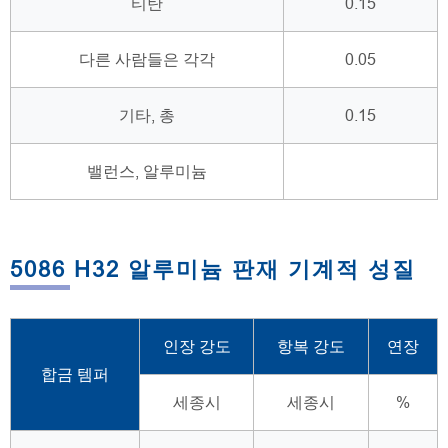
티탄
0.15
다른 사람들은 각각
0.05
기타, 총
0.15
밸런스, 알루미늄
5086 H32 알루미늄 판재 기계적 성질
인장 강도
항복 강도
연장
합금 템퍼
세종시
세종시
%