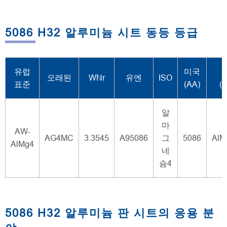
5086 H32 알루미늄 시트 동등 등급
유럽
미국
오래된
WNr
유엔
ISO
표준
(AA)
(
알
마
AW-
AG4MC
3.3545
A95086
그
5086
AlM
AlMg4
네
슘4
5086 H32 알루미늄 판 시트의 응용 분