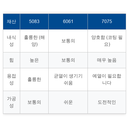
재산
5083
6061
7075
내식
훌륭한 (해
양호함 (코팅 필
보통의
성
양)
요)
힘
높은
보통의
매우 높음
용접
균열이 생기기
예열이 필요합
훌륭한
성
쉬움
니다
가공
보통의
쉬운
도전적인
성