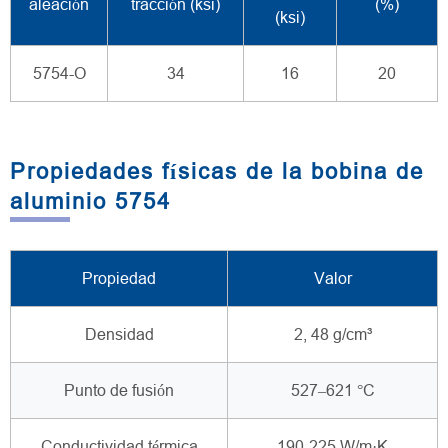
aleación
tracción (ksi)
(%)
(ksi)
5754-O
34
16
20
Propiedades físicas de la bobina de
aluminio 5754
Propiedad
Valor
Densidad
2, 48 g/cm³
Punto de fusión
527–621 °C
Conductividad térmica
190-225 W/m·K