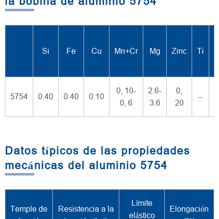
la bobina de aluminio 5754
O
Si
Fe
Cu
Mn+Cr
Mg
Zinc
Ti
0, 10-
2.6-
0,
5754
0.40
0.40
0.10
–
0, 6
3.6
20
Datos típicos de las propiedades
mecánicas del aluminio 5754
Límite
Temple de
Resistencia a la
Elongación
elástico