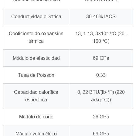
Conductividad eléctrica
30-40% IACS
Coeficiente de expansión
13, 1-13, 3×10⁻⁶/°C (20–
térmica
100 °C)
Módulo de elasticidad
69 GPa
Tasa de Poisson
0.33
Capacidad calorífica
0, 22 BTU/(lb·°F) (920
específica
J/(kg·°C))
Módulo de corte
26 GPa
Módulo volumétrico
69 GPa