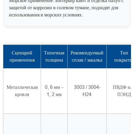
Морское применение: Интерьер кают и отделка палуб с
защитой от коррозии в солевом тумане, подходят для
использования в морских условиях.
Сценарий
Типичная
Рекомендуемый
Тип
применения
толщина
сплав / закалка
покрыти
Металлическая
0, 6 мм –
3003 / 3004-
ПВДФ ил
кровля
1, 2 мм
H24
ПЭНД