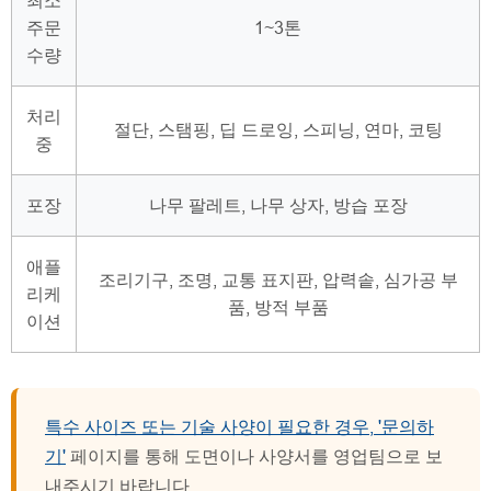
최소
주문
1~3톤
수량
처리
절단, 스탬핑, 딥 드로잉, 스피닝, 연마, 코팅
중
포장
나무 팔레트, 나무 상자, 방습 포장
애플
조리기구, 조명, 교통 표지판, 압력솥, 심가공 부
리케
품, 방적 부품
이션
특수 사이즈 또는 기술 사양이 필요한 경우, '문의하
기'
페이지를 통해 도면이나 사양서를 영업팀으로 보
내주시기 바랍니다 .