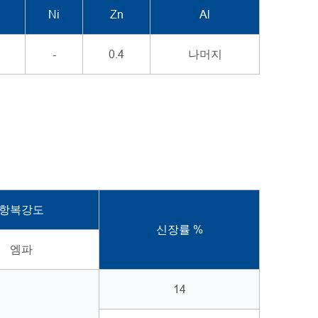
Ni
Zn
Al
-
0.4
나머지
항복강도
신장률 %
엠파
14