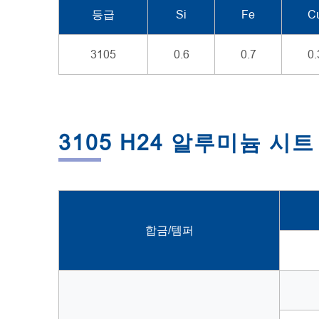
등급
Si
Fe
C
3105
0.6
0.7
0.
3105 H24 알루미늄 시
합금/템퍼