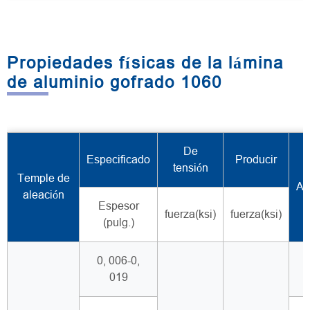
Propiedades físicas de la lámina
de aluminio gofrado 1060
De
Especificado
Producir
tensión
Temple de
Al
aleación
Espesor
fuerza(ksi)
fuerza(ksi)
(pulg.)
0, 006-0,
019