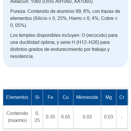
Aleación: 1060 (UNS A91060, AA1060).
Pureza: Contenido de aluminio 99, 6%, con trazas de
elementos (Silicio ≤ 0, 25%, Hierro ≤ 0, 4%, Cobre ≤
0, 05%).
Los temples disponibles incluyen: O (recocido) para
una ductilidad óptima; y serie H (H12–H26) para
distintos grados de endurecimiento por trabajo y
resistencia.
Elementos
Si
Fe
Cu
Minnesota
Mg
Cr
Contenido
0,
0.35
0.05
0.03
0.03
-
(máximo)
25