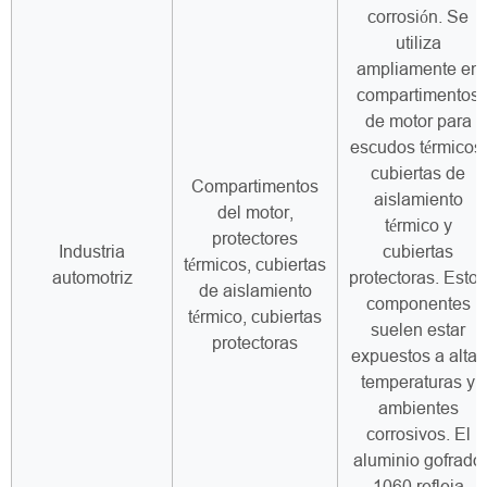
corrosión. Se
utiliza
ampliamente en
compartimentos
de motor para
escudos térmicos,
cubiertas de
Compartimentos
aislamiento
del motor,
térmico y
protectores
Industria
cubiertas
térmicos, cubiertas
automotriz
protectoras. Estos
de aislamiento
componentes
térmico, cubiertas
suelen estar
protectoras
expuestos a altas
temperaturas y
ambientes
corrosivos. El
aluminio gofrado
1060 refleja