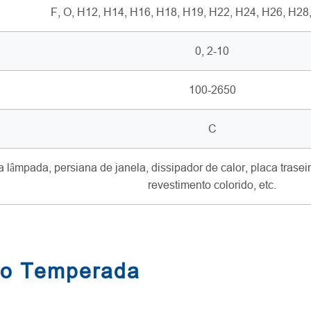
F, O, H12, H14, H16, H18, H19, H22, H24, H26, H28
0, 2-10
100-2650
C
 lâmpada, persiana de janela, dissipador de calor, placa trase
revestimento colorido, etc.
io Temperada