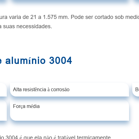
rgura varia de 21 a 1.575 mm. Pode ser cortado sob me
ra suas necessidades.
e alumínio 3004
Alta resistência à corrosão
B
Força média
o 3004 é que ela não é tratável termicamente.