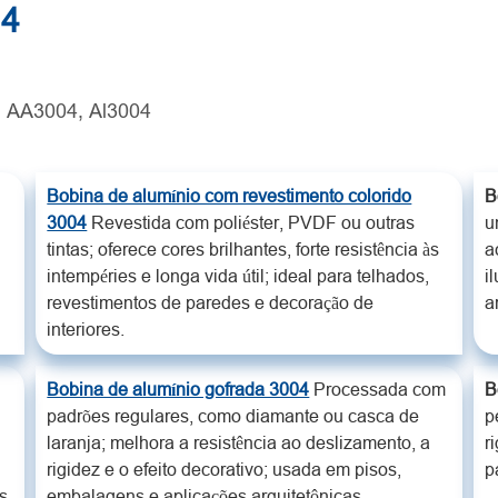
04
 AA3004, Al3004
Bobina de alumínio com revestimento colorido
B
3004
Revestida com poliéster, PVDF ou outras
u
tintas; oferece cores brilhantes, forte resistência às
a
intempéries e longa vida útil; ideal para telhados,
i
revestimentos de paredes e decoração de
a
interiores.
Bobina de alumínio gofrada 3004
Processada com
B
padrões regulares, como diamante ou casca de
p
laranja; melhora a resistência ao deslizamento, a
r
rigidez e o efeito decorativo; usada em pisos,
p
s.
embalagens e aplicações arquitetônicas.