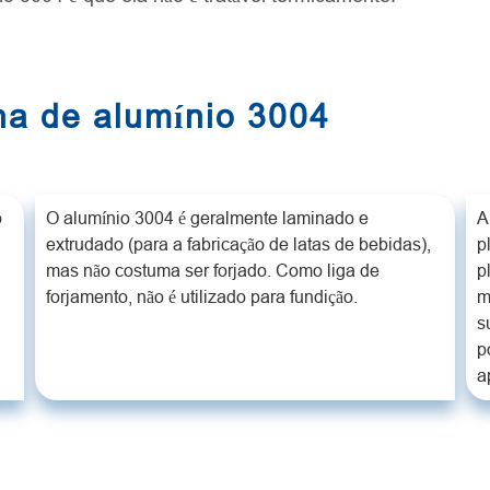
na de alumínio 3004
o
O alumínio 3004 é geralmente laminado e
A
extrudado (para a fabricação de latas de bebidas),
p
mas não costuma ser forjado. Como liga de
p
forjamento, não é utilizado para fundição.
m
s
p
a