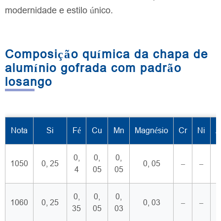
modernidade e estilo único.
Composição química da chapa de
alumínio gofrada com padrão
losango
Nota
Si
Fé
Cu
Mn
Magnésio
Cr
Ni
Z
0,
0,
0,
1050
0, 25
0, 05
–
–
0
4
05
05
0,
0,
0,
1060
0, 25
0, 03
–
–
0
35
05
03