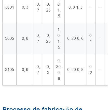
0,
0,
0-
3004
0, 3
0, 8-1, 3
–
–
0
7
25
1,
5
1,
0,
0,
0-
0,
3005
0, 6
0, 20-0, 6
–
0
7
25
1,
1
5
0,
0,
0,
30-
0,
3105
0, 6
0, 20-0, 8
–
7
3
0,
2
8
Processo de fabricação de