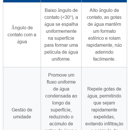
Baixo ângulo de
Alto ângulo de
contato (<30°), a
contato, as gotas
água se espalha
de água mantêm
Ângulo de
uniformemente
um formato
contato com a
na superfície
esférico e rolam
água
para formar uma
rapidamente, não
película de água
aderindo
uniforme.
facilmente.
Promove um
fluxo uniforme
de água
Repele gotas de
condensada ao
água, permitindo
longo da
que sejam
Gestão de
superfície,
rapidamente
umidade
reduzindo o
expelidas,
acúmulo de
evitando infiltração