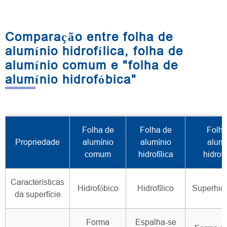
Comparação entre folha de
alumínio hidrofílica, folha de
alumínio comum e "folha de
alumínio hidrofóbica"
Folha de
Folha de
Folha
Propriedade
alumínio
alumínio
alumí
comum
hidrofílica
hidrof
Características
Hidrofóbico
Hidrofílico
Superhidr
da superfície
Forma
Espalha-se