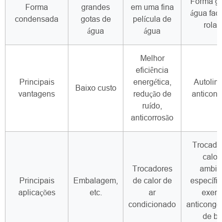
Forma go
Forma
grandes
em uma fina
água fac
condensada
gotas de
película de
rolan
água
água
Melhor
eficiência
Principais
energética,
Autolim
Baixo custo
vantagens
redução de
anticong
ruído,
anticorrosão
Trocado
calor
Trocadores
ambie
Principais
Embalagem,
de calor de
específic
aplicações
etc.
ar
exemp
condicionado
anticonge
de ba