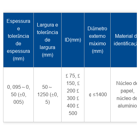
Espessura
Largura e
e
Diâmetro
tolerância
tolerância
externo
Material de
de
ID(mm)
de
máximo
identificaçã
largura
espessura
(mm)
(mm)
(mm)
£ 75, £
150, £
Núcleo de
0, 095～0,
50～
200 £
papel,
50 (±0,
1250 (±0,
￠≤1400
300 £
núcleo de
005)
5)
400 £
alumínio
500