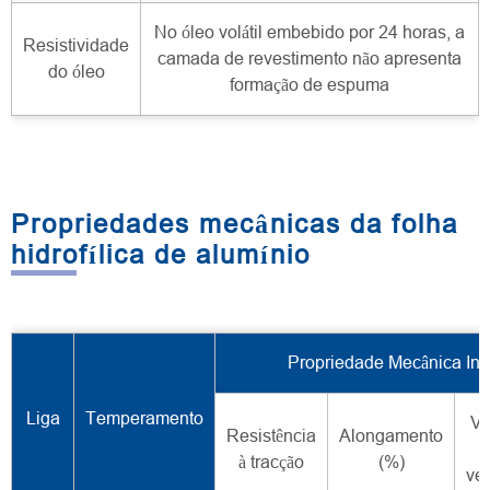
No óleo volátil embebido por 24 horas, a
Resistividade
camada de revestimento não apresenta
do óleo
formação de espuma
Propriedades mecânicas da folha
hidrofílica de alumínio
Propriedade Mecânica Int
Liga
Temperamento
Va
Resistência
Alongamento
à tracção
(%)
ve