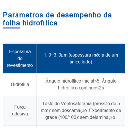
Parâmetros de desempenho da
folha hidrofílica
Espessura
1, 0~3, 0μm (espessura média de um
do
único lado)
revestimento
Ângulo hidrofílico inicial≤5; Ângulo
Hidrofilia
hidrofílico contínuo≤25
Teste de Ventosaterapia (pressão de 5
Força
mm): sem descamação. Experimento de
adesiva
grade (100/100): sem delaminação.