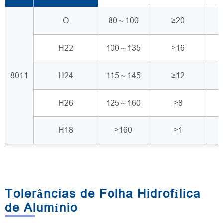
O
80～100
≥20
H22
100～135
≥16
8011
H24
115～145
≥12
H26
125～160
≥8
H18
≥160
≥1
Tolerâncias de Folha Hidrofílica
de Alumínio