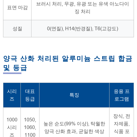
브러시 처리, 무광, 유광 또는 유색 아노다이
표면 마감
징 처리
성질
0(연질), H14(반경질), T6(고강도)
양극 산화 처리된 알루미늄 스트립 합금
및 등급
시리
대표
응용 프
특징
즈
등급
로그램
장식, 전
1000
1050,
높은 순도(99% 이상), 탁월한
자제품,
시리
1060,
양극 산화 효과, 균일한 색상
식품 포
즈
1100