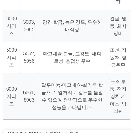
장
3000
건설, 냉
3003,
망간 합금, 높은 강도, 우수한
시리
동, 화학
3005
내식성
즈
장비
5000
조선, 자
5052,
마그네슘 합금, 고강도, 내피
시리
동차, 항
5056
로성, 용접성 우수
즈
공우주
구조 부
알루미늄-마그네슘-실리콘 합
6000
품, 전자
6061,
금으로, 열처리로 강도를 높일
시리
장치 케
6063
수 있으며 전반적으로 우수한
즈
이스, 방
성능을 나타냅니다.
열판