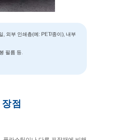
외부 인쇄층(예: PET/종이), 내부
봉 필름 등.
 장점
. 플라스틱이나 다른 포장재에 비해