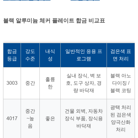
블랙 알루미늄 체커 플레이트 합금 비교표
합금
강도
내식
일반적인 응용 프
검은색 표
등급
수준
성
로그램
면 처리
실내 장식, 벽 보
블랙 아노
훌륭
3003
중간
호, 도구 상자, 경
다이징 /
한
량 바닥재
블랙 코팅
광택 처리
중간
건물 외벽, 자동차
된 검은색
4017
~높
좋은
장식 부품, 장식용
양극산화
음
바닥재
처리