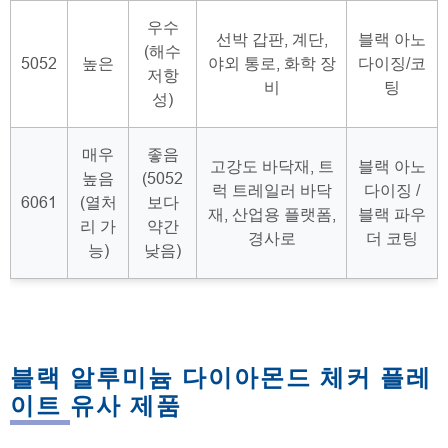
우수
선박 갑판, 계단,
블랙 아노
(해수
5052
높은
야외 통로, 화학 장
다이징/코
저항
비
팅
성)
매우
좋음
고강도 바닥재, 트
블랙 아노
높음
(5052
럭 트레일러 바닥
다이징 /
6061
(열처
보다
재, 산업용 플랫폼,
블랙 파우
리 가
약간
경사로
더 코팅
능)
낮음)
블랙 알루미늄 다이아몬드 체커 플레
이트 유사 제품