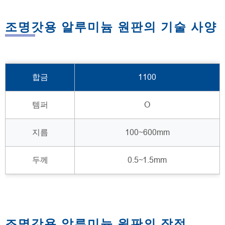
조명갓용 알루미늄 원판의 기술 사양
합금
1100
템퍼
O
지름
100~600mm
두께
0.5~1.5mm
조명갓용 알루미늄 원판의 장점