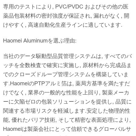
専用のテストにより, PVC/PVDC およびその他の医
薬品包装材料の密封強度が保証され, 漏れがなく, 開
けやすく, 高速自動化生産ラインに適しています.
Haomei Aluminumを選ぶ理由:
当社のデータ駆動型品質管理システムは, すべてのバ
ッチを全数検査で確実に実施し, 原材料から完成品ま
でのクローズドループ管理システムを構築していま
す.HaomeiのPTPアルミ箔は, 薬局方基準を満たすだ
けでなく, 業界の一般的な性能を上回り, 製薬メーカ
ーに欠陥ゼロの包装ソリューションを提供し, 品質に
関連する市場リスクを軽減します.安定した物理的性
能, 優れたバリア技術, そして精密な表面処理により,
Haomeiは製薬会社にとって信頼できるグローバルサ