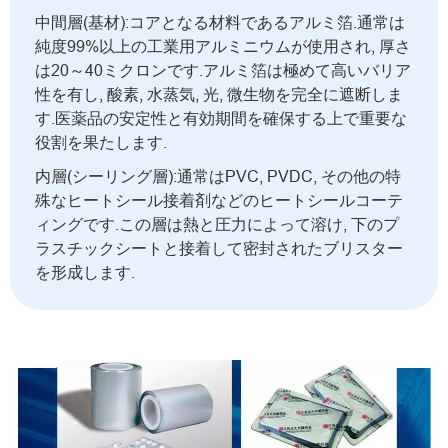
中間層(基材):コアとなる材料であるアルミ箔.通常は
純度99%以上の工業用アルミニウムが使用され, 厚さ
は20～40ミクロンです.アルミ箔は極めて高いバリア
性を有し, 酸素, 水蒸気, 光, 微生物を完全に遮断しま
す.医薬品の安定性と有効期間を確保する上で重要な
役割を果たします.
内層(シーリング層):通常はPVC, PVDC, その他の特
殊なヒートシール接着剤などのヒートシールコーテ
ィングです.この層は熱と圧力によって溶け, 下のプ
ラスチックシートと接着して密封されたブリスター
を形成します.