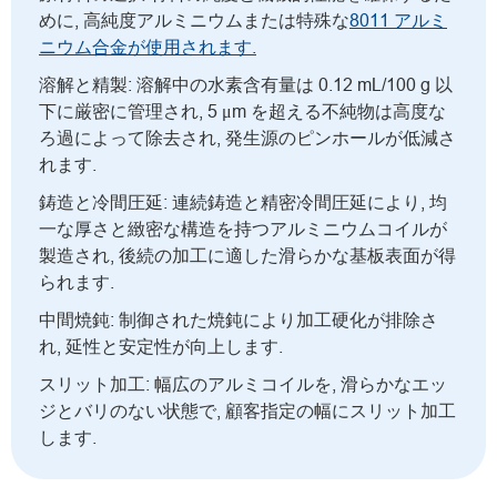
めに, 高純度アルミニウムまたは特殊な
8011 アルミ
ニウム合金が使用されます.
溶解と精製: 溶解中の水素含有量は 0.12 mL/100 g 以
下に厳密に管理され, 5 μm を超える不純物は高度な
ろ過によって除去され, 発生源のピンホールが低減さ
れます.
鋳造と冷間圧延: 連続鋳造と精密冷間圧延により, 均
一な厚さと緻密な構造を持つアルミニウムコイルが
製造され, 後続の加工に適した滑らかな基板表面が得
られます.
中間焼鈍: 制御された焼鈍により加工硬化が排除さ
れ, 延性と安定性が向上します.
スリット加工: 幅広のアルミコイルを, 滑らかなエッ
ジとバリのない状態で, 顧客指定の幅にスリット加工
します.