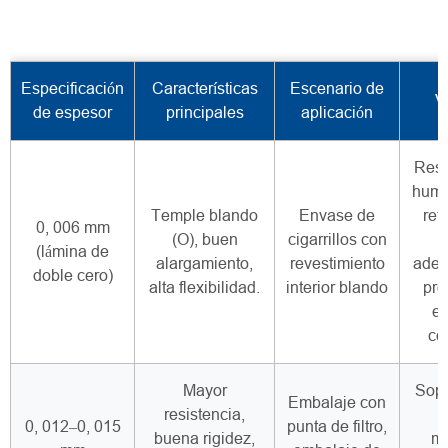
Especificación
Características
Escenario de
V
de espesor
principales
aplicación
Resi
hume
Temple blando
Envase de
ret
0, 006 mm
(O), buen
cigarrillos con
(lámina de
alargamiento,
revestimiento
adec
doble cero)
alta flexibilidad.
interior blando
pro
e
co
Mayor
Sopo
Embalaje con
resistencia,
0, 012–0, 015
punta de filtro,
buena rigidez,
me