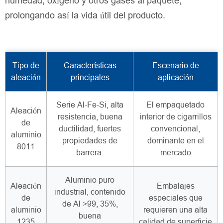
humedad, oxígeno y otros gases al paquete,
prolongando así la vida útil del producto.
Tipo de
Características
Escenario de
aleación
principales
aplicación
Serie Al-Fe-Si, alta
El empaquetado
Aleación
resistencia, buena
interior de cigarrillos
de
ductilidad, fuertes
convencional,
aluminio
propiedades de
dominante en el
8011
barrera.
mercado
Aluminio puro
Aleación
Embalajes
industrial, contenido
de
especiales que
de Al >99, 35%,
aluminio
requieren una alta
buena
1235
calidad de superficie