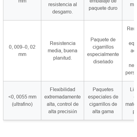
mm
embalaje de
resistencia al
man
paquete duro
desgarro.
Rend
Paquete de
Resistencia
equ
0, 009–0, 02
cigarrillos
media, buena
ad
mm
especialmente
planitud.
diseñado
nec
perso
Flexibilidad
Paquetes
Lig
<0, 0055 mm
extremadamente
especiales de
c
(ultrafino)
alta, control de
cigarrillos de
mater
alta precisión
alta gama
p