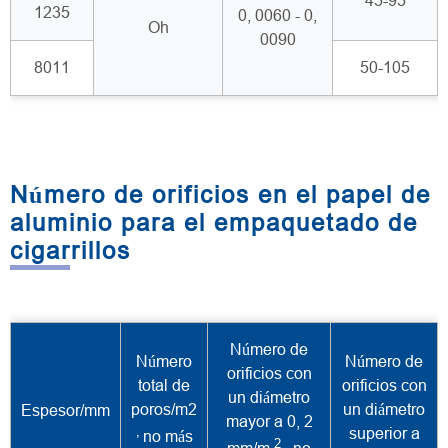
45-95
1235
0, 0060 - 0,
Oh
0090
8011
50-105
Número de orificios en el papel de
aluminio para el empaquetado de
cigarrillos
Número de
Número
Número de
orificios con
total de
orificios con
un diámetro
poros/m2
un diámetro
Espesor/mm
mayor a 0, 2
,
superior a
no más
2