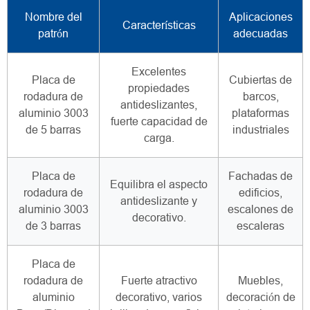
Nombre del
Aplicaciones
Características
patrón
adecuadas
Excelentes
Placa de
Cubiertas de
propiedades
rodadura de
barcos,
antideslizantes,
aluminio 3003
plataformas
fuerte capacidad de
de 5 barras
industriales
carga.
Placa de
Fachadas de
Equilibra el aspecto
rodadura de
edificios,
antideslizante y
aluminio 3003
escalones de
decorativo.
de 3 barras
escaleras
Placa de
rodadura de
Fuerte atractivo
Muebles,
aluminio
decorativo, varios
decoración de