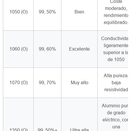
Coste
moderado,
1050 (O)
99, 50%
Bien
rendimiento
equilibrado.
Conductivida
ligeramente
1060 (O)
99, 60%
Excelente
superior a la
de 1050
Alta pureza,
1070 (O)
99, 70%
Muy alto
baja
resistividad
Aluminio puro
de grado
eléctrico, con
una
1350 (O)
99, 50%+
Ultra alta